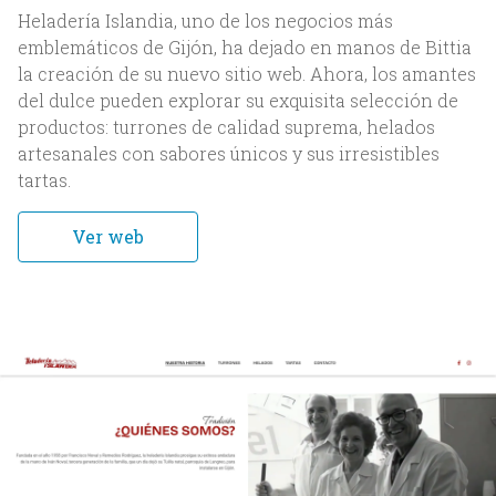
Heladería Islandia, uno de los negocios más
emblemáticos de Gijón, ha dejado en manos de Bittia
la creación de su nuevo sitio web. Ahora, los amantes
del dulce pueden explorar su exquisita selección de
productos: turrones de calidad suprema, helados
Inicio
artesanales con sabores únicos y sus irresistibles
tartas.
Nosotros
Ver web
Acerca de Bittia
Equipo
Clientes
Servicios
Trabajos
Blog