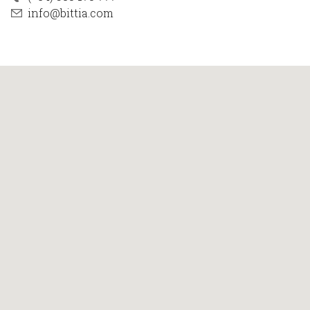
info@bittia.com
Inicio
Nosotros
Acerca de Bittia
Equipo
Clientes
Servicios
Trabajos
Blog
Contacto