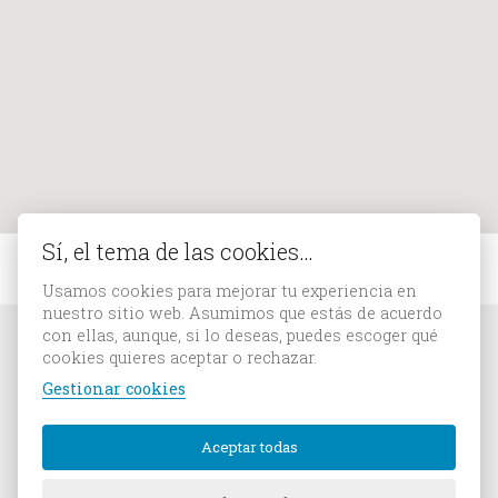
Sí, el tema de las cookies…
Usamos cookies para mejorar tu experiencia en
nuestro sitio web. Asumimos que estás de acuerdo
con ellas, aunque, si lo deseas, puedes escoger qué
cookies quieres aceptar o rechazar.
Gestionar cookies
Tuve un millón de dólares a los 23 años
y cien millones a los 25, y nunca fue
Aceptar todas
importante porque nunca lo hice por
dinero.