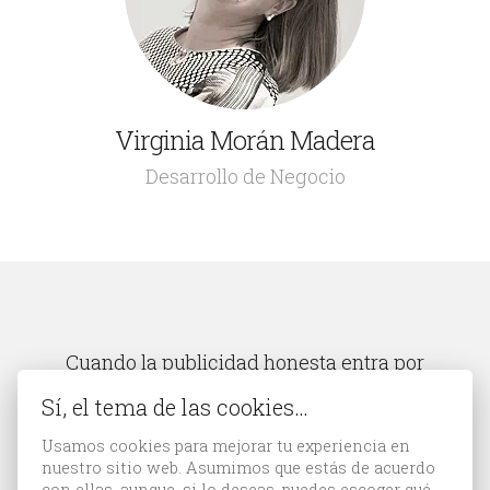
Virginia Morán Madera
Soy una de las "pesadas" de la agencia, para que los
clientes me hagan un hueco en su agenda y que los
Desarrollo de Negocio
compañeros me presenten un trabajo brillante. Casi
siempre lo consigo. Y desde que soy madre, ¡más
todavía!
Cuando la publicidad honesta entra por
la puerta, los asteriscos saltan por la
Sí, el tema de las cookies…
ventana.
Usamos cookies para mejorar tu experiencia en
Bittia
nuestro sitio web. Asumimos que estás de acuerdo
con ellas, aunque, si lo deseas, puedes escoger qué