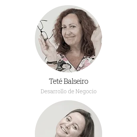
Teté Balseiro
¿Y qué hago aquí? En principio vender todo lo que
Desarrollo de Negocio
resulte beneficioso para la buena marcha de
cualquier negocio. Aunque… realmente he venido a
disfrutar.