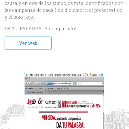
causa y en dos de los símbolos más identificados con
Nosotros
las campañas de cada 1 de diciembre: el preservativo
y el lazo rojo.
Acerca de Bittia
DA TU PALABRA. ¡Y compártelo!
Equipo
Clientes
Ver web
Servicios
Trabajos
Blog
Contacto