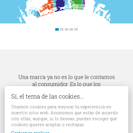
Contacto
Una marca ya no es lo que le contamos
al consumidor. Es lo que los
consumidores se cuentan unos a otros
Sí, el tema de las cookies…
qué es.
Usamos cookies para mejorar tu experiencia en
Scott David Cook
nuestro sitio web. Asumimos que estás de acuerdo
con ellas, aunque, si lo deseas, puedes escoger qué
cookies quieres aceptar o rechazar.
Gestionar cookies