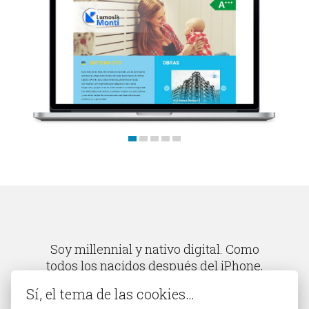
Blog
Contacto
Soy millennial y nativo digital. Como
todos los nacidos después del iPhone,
descubrí el mundo a través de una
Sí, el tema de las cookies…
pantalla.