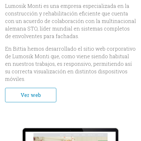
Lumosik Monti es una empresa especializada en la
construcción y rehabilitación eficiente que cuenta
con un acuerdo de colaboración con la multinacional
alemana STO, líder mundial en sistemas completos
de envolventes para fachadas.
En Bittia hemos desarrollado el sitio web corporativo
Inicio
de Lumosik Monti que, como viene siendo habitual
en nuestros trabajos, es responsivo, permitiendo así
Nosotros
su correcta visualización en distintos dispositivos
móviles.
Acerca de Bittia
Ver web
Equipo
Clientes
Servicios
Trabajos