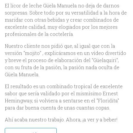
El licor de leche Güela Manuela no deja de darnos
sorpresas. Sobre todo por su versatilidad a la hora de
maridar con otras bebidas y crear combinados de
excelente calidad, muy elogiados por los mejores
profesionales de la coctelería.
Nuestro cliente nos pidió que, al igual que con la
versión "mojito" , explicáramos en un vídeo divertido
y breve el proceso de elaboración del "Güelaquiri",
Inicio
con su fruta de la pasión, la pasión nada oculta de
Güela Manuela.
Nosotros
El resultado es un combinado tropical de excelente
sabor que sería validado por el mismísimo Ernest
Acerca de Bittia
Hemingway, si volviera a sentarse en el "Floridita"
Equipo
para dar buena cuenta de unas cuantas copas.
Clientes
Ahí acaba nuestro trabajo. Ahora, ¡a ver y a beber!
Servicios