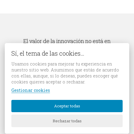
El valor de la innovación no está en
evitar que te copien, sino en conseguir
Sí, el tema de las cookies…
que todos te quieran copiar.
Usamos cookies para mejorar tu experiencia en
Enrique Dans
nuestro sitio web. Asumimos que estás de acuerdo
con ellas, aunque, si lo deseas, puedes escoger qué
cookies quieres aceptar o rechazar.
Gestionar cookies
© 1987-26 Bittia, agencia de publicidad en Gijón (Asturias).
Aceptar todas
Aviso legal
Política de cookies
Rechazar todas