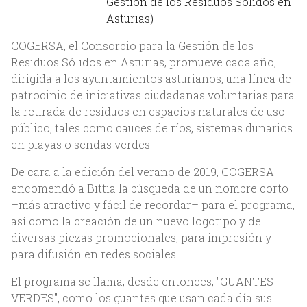
Gestión de los Residuos Sólidos en
Asturias)
COGERSA, el Consorcio para la Gestión de los
Residuos Sólidos en Asturias, promueve cada año,
dirigida a los ayuntamientos asturianos, una línea de
patrocinio de iniciativas ciudadanas voluntarias para
la retirada de residuos en espacios naturales de uso
público, tales como cauces de ríos, sistemas dunarios
en playas o sendas verdes.
Inicio
De cara a la edición del verano de 2019, COGERSA
encomendó a Bittia la búsqueda de un nombre corto
Nosotros
–más atractivo y fácil de recordar– para el programa,
así como la creación de un nuevo logotipo y de
Acerca de Bittia
diversas piezas promocionales, para impresión y
Equipo
para difusión en redes sociales.
Clientes
El programa se llama, desde entonces, "GUANTES
VERDES", como los guantes que usan cada día sus