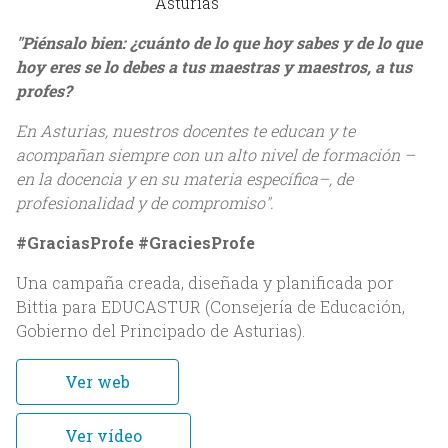
Asturias
"Piénsalo bien: ¿cuánto de lo que hoy sabes y de lo que
hoy eres se lo debes a tus maestras y maestros, a tus
profes?
En Asturias, nuestros docentes te educan y te
acompañan siempre con un alto nivel de formación –
en la docencia y en su materia específica–, de
profesionalidad y de compromiso".
Inicio
#GraciasProfe #GraciesProfe
Nosotros
Una campaña creada, diseñada y planificada por
Bittia para EDUCASTUR (Consejería de Educación,
Acerca de Bittia
Gobierno del Principado de Asturias).
Equipo
Ver web
Clientes
Ver vídeo
Servicios