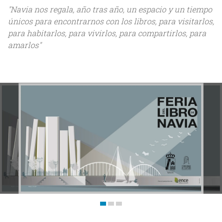
"Navia nos regala, año tras año, un espacio y un tiempo
Inicio
únicos para encontrarnos con los libros, para visitarlos,
para habitarlos, para vivirlos, para compartirlos, para
Nosotros
amarlos"
Acerca de Bittia
Equipo
Clientes
Servicios
Trabajos
Blog
Contacto