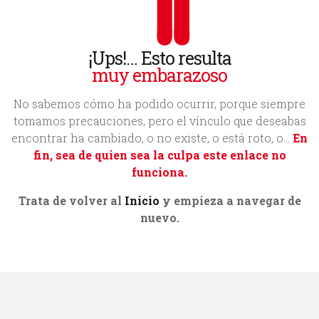
Inicio
Nosotros
¡Ups!… Esto resulta
muy embarazoso
Acerca de Bittia
No sabemos cómo ha podido ocurrir, porque siempre
Equipo
tomamos precauciones, pero el vínculo que deseabas
Clientes
encontrar ha cambiado, o no existe, o está roto, o…
En
fin, sea de quien sea la culpa este enlace no
Servicios
funciona.
Trabajos
Trata de volver al
Inicio
y empieza a navegar de
nuevo.
Blog
Contacto