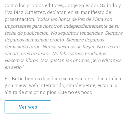
Como los propios editores, Jorge Salvador Galindo y
Eva Díaz Gutiérrez, declaran en su manifiesto de
presentación,
"todos los libros de Pez de Plata son
importantes para nosotros, independientemente de su
fecha de publicación. No seguimos tendencias. Siempre
llegamos demasiado pronto. Siempre llegamos
demasiado tarde. Nunca dejamos de llegar. No eres un
Inicio
cliente, eres un lector. No fabricamos productos.
Hacemos libros. Nos gustan las bromas, pero editamos
Nosotros
en serio."
En Bittia hemos diseñado su nueva identidad gráfica
Acerca de Bittia
y su nueva web intentando, simplemente, estar a la
Equipo
altura de sus principios. Que no es poco.
Clientes
Ver web
Servicios