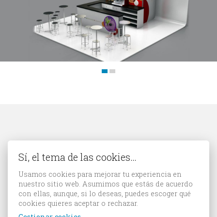
Contacto
Los clientes compran por sus razones,
Sí, el tema de las cookies…
no por las tuyas.
Usamos cookies para mejorar tu experiencia en
Orvel Ray Wilson
nuestro sitio web. Asumimos que estás de acuerdo
con ellas, aunque, si lo deseas, puedes escoger qué
cookies quieres aceptar o rechazar.
Gestionar cookies