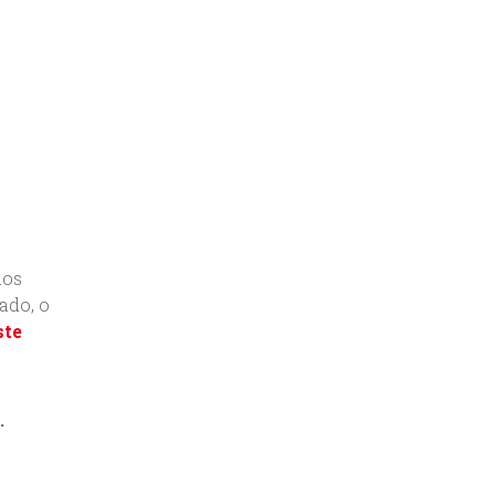
mos
ado, o
ste
.