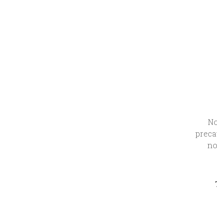
No
preca
no