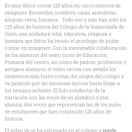
Es muy difícil contar 125 años en cinco minutos de
imágenes. Recuerdos, nombres, caras, anécdotas,
alegrías, retos, fracasos... Todo eso y más han sido los
125 años de historia del Colegio de la Inmaculada de
Gijón, una andadura vital, educativa, religiosa y
humana que Bittia ha tenido el privilegio de poder
contar en imágenes. Con la inestimable colaboración
de los alumnos del sexto curso de Educación
Primaria del centro, así como de padres, profesores y
antiguos alumnos, el vídeo recrea con detalle los
elementos más historicistas del origen del colegio y
Inicio
va pasando por las sucesivas épocas hasta llegar a
los tiempos actuales. El hilo conductor de la
Nosotros
narración son las voces de un alumkno y una
alumna, dos voces que representan las de los miles
Acerca de Bittia
de estudiantes que han construido 125 años de
historia.
Equipo
El vídeo ya se ha estrenado en el colegio y
puede