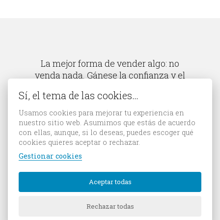
La mejor forma de vender algo: no
venda nada. Gánese la confianza y el
respeto de aquellos que podrían
Sí, el tema de las cookies…
comprar.
Usamos cookies para mejorar tu experiencia en
Rand Fishkin
nuestro sitio web. Asumimos que estás de acuerdo
con ellas, aunque, si lo deseas, puedes escoger qué
cookies quieres aceptar o rechazar.
Gestionar cookies
© 1987-26 Bittia, agencia de publicidad en Gijón (Asturias).
Aceptar todas
Aviso legal
Política de cookies
Rechazar todas