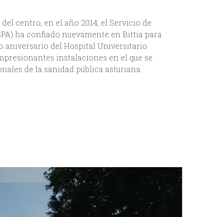
el centro, en el año 2014, el Servicio de
SPA) ha confiado nuevamente en Bittia para
aniversario del Hospital Universitario
mpresionantes instalaciones en el que se
onales de la sanidad pública asturiana.